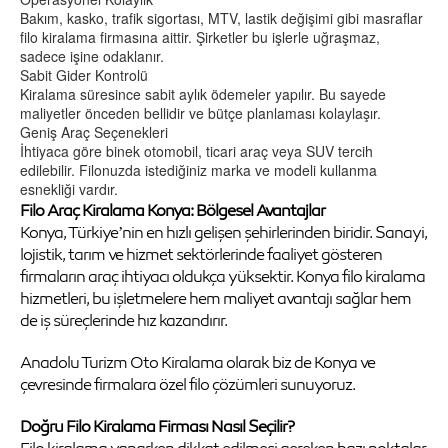
Bakım, kasko, trafik sigortası, MTV, lastik değişimi gibi masraflar
filo kiralama firmasına aittir. Şirketler bu işlerle uğraşmaz,
sadece işine odaklanır.
Sabit Gider Kontrolü
Kiralama süresince sabit aylık ödemeler yapılır. Bu sayede
maliyetler önceden bellidir ve bütçe planlaması kolaylaşır.
Geniş Araç Seçenekleri
İhtiyaca göre binek otomobil, ticari araç veya SUV tercih
edilebilir. Filonuzda istediğiniz marka ve modeli kullanma
esnekliği vardır.
Filo Araç Kiralama Konya: Bölgesel Avantajlar
Konya, Türkiye’nin en hızlı gelişen şehirlerinden biridir. Sanayi,
lojistik, tarım ve hizmet sektörlerinde faaliyet gösteren
firmaların araç ihtiyacı oldukça yüksektir. Konya filo kiralama
hizmetleri, bu işletmelere hem maliyet avantajı sağlar hem
de iş süreçlerinde hız kazandırır.
Anadolu Turizm Oto Kiralama olarak biz de Konya ve
çevresinde firmalara özel filo çözümleri sunuyoruz.
Doğru Filo Kiralama Firması Nasıl Seçilir?