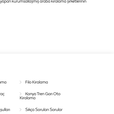
t iş yapan kurumsallaşmış araba kiralama şirketlerinin
lama
Filo Kiralama
raç
Konya Tren Garı Oto
Kiralama
ulları
Sıkça Sorulan Sorular